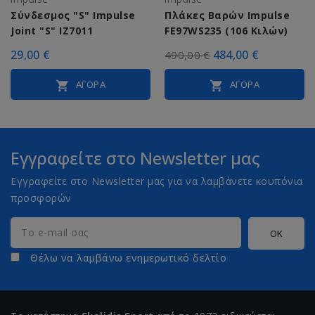
Σύνδεσμος "S" Impulse
Πλάκες Βαρών Impulse
Joint "S" IZ7011
FE97WS235 (106 Κιλών)
29,00 €
484,00 €
490,00 €
ΑΓΟΡΆ
ΑΓΟΡΆ


Εγγραφείτε στο Newsletter μας
Εγγραφείτε στο Newsletter μας για να λαμβάνετε κουπόνια
προσφορών
Θέλω να λαμβάνω ενημερωτικό δελτίο