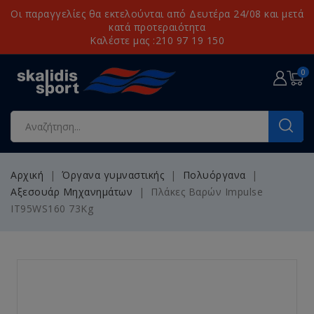
Οι παραγγελίες θα εκτελούνται από Δευτέρα 24/08 και μετά
κατά προτεραιότητα
Καλέστε μας :210 97 19 150
0
Αρχική
Όργανα γυμναστικής
Πολυόργανα
Αξεσουάρ Μηχανημάτων
Πλάκες Βαρών Impulse
IT95WS160 73Kg