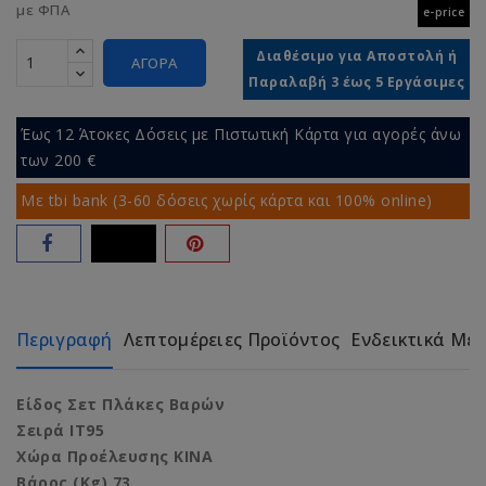
με ΦΠΑ
e-price
Διαθέσιμο για Αποστολή ή
ΑΓΟΡΆ
Παραλαβή 3 έως 5 Εργάσιμες
Έως 12 Άτοκες Δόσεις με Πιστωτική Κάρτα για αγορές άνω
των 200 €
Με tbi bank (3-60 δόσεις χωρίς κάρτα και 100% online)
Περιγραφή
Λεπτομέρειες Προϊόντος
Ενδεικτικά Με
Είδος Σετ Πλάκες Βαρών
Σειρά IT95
Χώρα Προέλευσης ΚΙΝΑ
Βάρος (Kg) 73