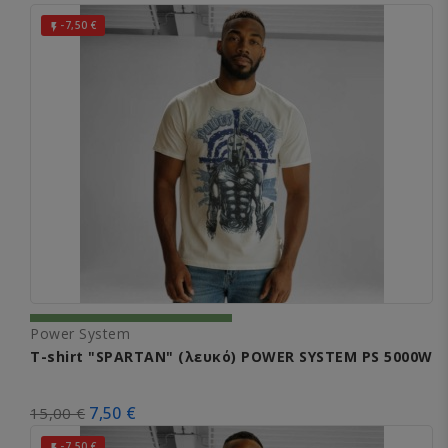
-7,50 €

Power System
T-shirt "SPARTAN" (λευκό) POWER SYSTEM PS 5000W
7,50 €
15,00 €
-7,50 €
