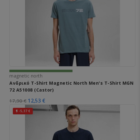
magnetic north
Ανδρικό T-Shirt Magnetic North Men's T-Shirt MGN
72 A51008 (Castor)
12,53 €
17,90 €
-5,37 €
