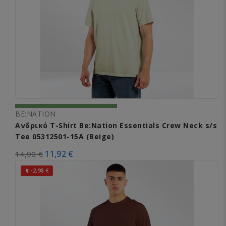
BE:NATION
Ανδρικό T-Shirt Be:Nation Essentials Crew Neck s/s
Tee 05312501-15A (Beige)
11,92 €
14,90 €
-2,98 €
