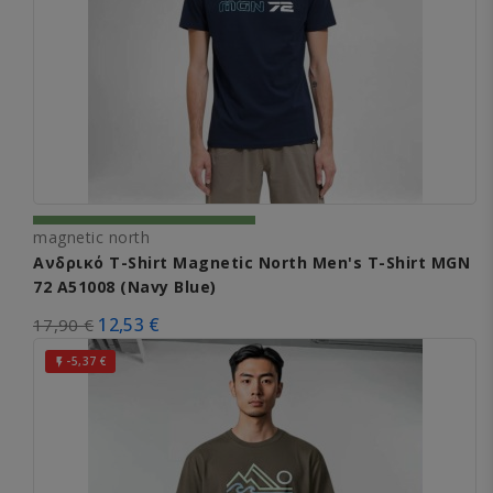
magnetic north
Ανδρικό T-Shirt Magnetic North Men's T-Shirt MGN
72 A51008 (Navy Blue)
12,53 €
17,90 €
-5,37 €
