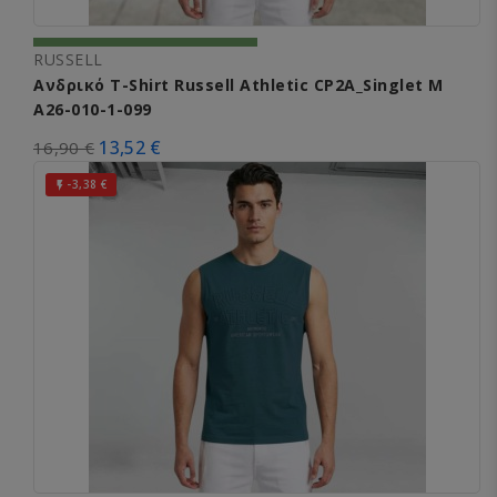
RUSSELL
Ανδρικό T-Shirt Russell Athletic CP2A_Singlet M
A26-010-1-099
13,52 €
16,90 €
-3,38 €
