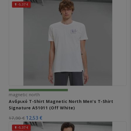
-5,37 €

magnetic north
Ανδρικό T-Shirt Magnetic North Men's T-Shirt
Signature A51011 (Off White)
12,53 €
17,90 €
-5,37 €
