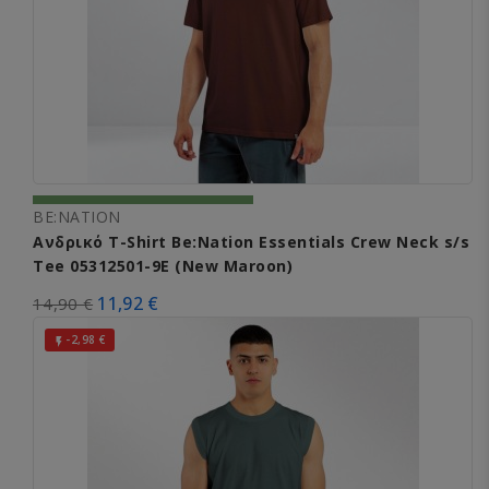
BE:NATION
Ανδρικό T-Shirt Be:Nation Essentials Crew Neck s/s
Tee 05312501-9E (New Maroon)
11,92 €
14,90 €
-2,98 €
