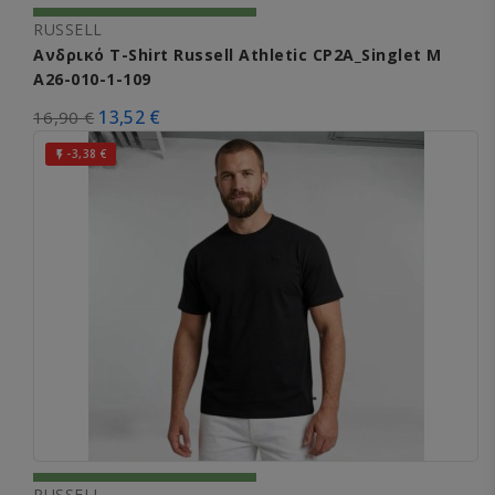
RUSSELL
Ανδρικό T-Shirt Russell Athletic CP2A_Singlet M
A26-010-1-109
13,52 €
16,90 €
-3,38 €

RUSSELL