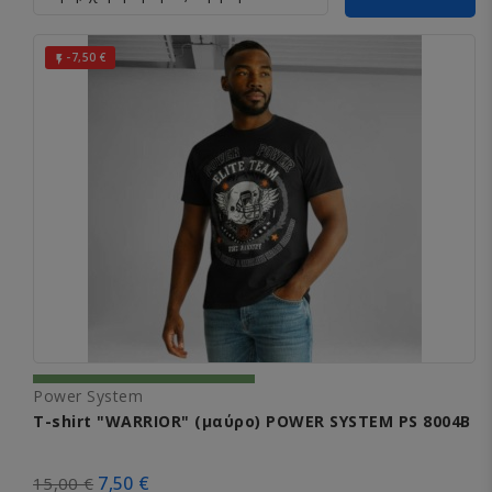
-7,50 €

Power System
T-shirt "WARRIOR" (μαύρο) POWER SYSTEM PS 8004Β
7,50 €
15,00 €