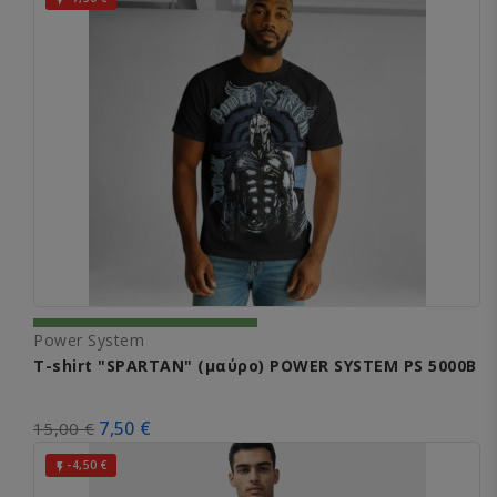
Power System
T-shirt "SPARTAN" (μαύρο) POWER SYSTEM PS 5000B
7,50 €
15,00 €
-4,50 €
