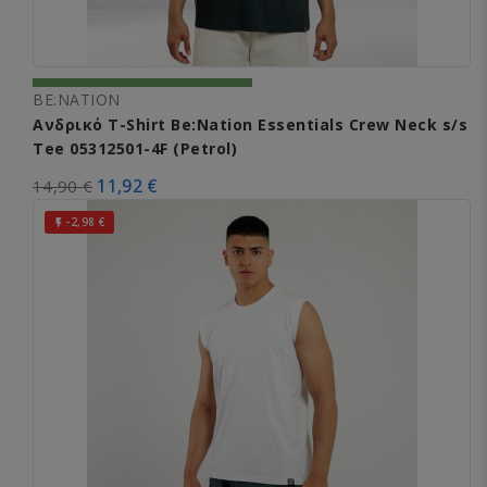
BE:NATION
Ανδρικό T-Shirt Be:Nation Essentials Crew Neck s/s
Tee 05312501-4F (Petrol)
11,92 €
14,90 €
-2,98 €
