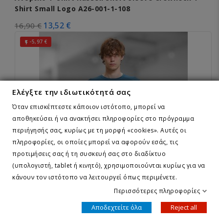
Shirt Small Logo A26-001-1-108
13,52 €
16,90 €
-5,97 €

Ελέγξτε την ιδιωτικότητά σας
Όταν επισκέπτεστε κάποιον ιστότοπο, μπορεί να
αποθηκεύσει ή να ανακτήσει πληροφορίες στο πρόγραμμα
περιήγησής σας, κυρίως με τη μορφή «cookies». Αυτές οι
πληροφορίες, οι οποίες μπορεί να αφορούν εσάς, τις
προτιμήσεις σας ή τη συσκευή σας στο διαδίκτυο
(υπολογιστή, tablet ή κινητό), χρησιμοποιούνται κυρίως για να
κάνουν τον ιστότοπο να λειτουργεί όπως περιμένετε.
Περισσότερες πληροφορίες
magnetic north
Ανδρικό T-Shirt Magnetic North Men's Aerobreath
Αποδεχτείτε όλα
Reject all
Tee A61012 (Hydro)