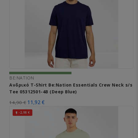
BE:NATION
Ανδρικό T-Shirt Be:Nation Essentials Crew Neck s/s
Tee 05312501-4B (Deep Blue)
11,92 €
14,90 €
-2,98 €
