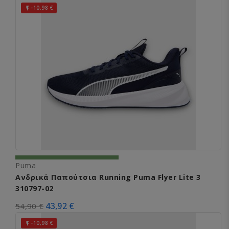
-10,98 €

Puma
Ανδρικά Παπούτσια Running Puma Flyer Lite 3
310797-02
43,92 €
54,90 €
-10,98 €
