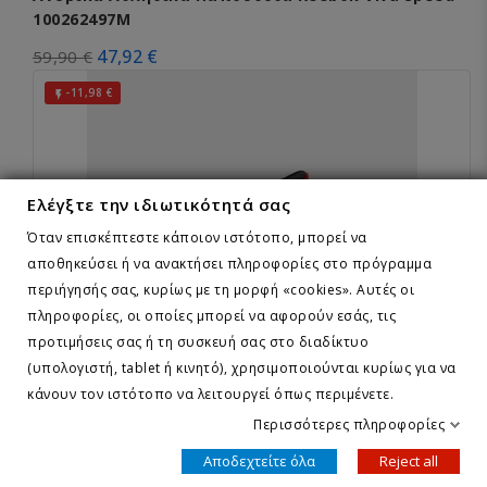
100262497M
47,92 €
59,90 €
-11,98 €

Ελέγξτε την ιδιωτικότητά σας
Όταν επισκέπτεστε κάποιον ιστότοπο, μπορεί να
αποθηκεύσει ή να ανακτήσει πληροφορίες στο πρόγραμμα
περιήγησής σας, κυρίως με τη μορφή «cookies». Αυτές οι
πληροφορίες, οι οποίες μπορεί να αφορούν εσάς, τις
προτιμήσεις σας ή τη συσκευή σας στο διαδίκτυο
(υπολογιστή, tablet ή κινητό), χρησιμοποιούνται κυρίως για να
κάνουν τον ιστότοπο να λειτουργεί όπως περιμένετε.
Περισσότερες πληροφορίες
Reebok
Ανδρικά Αθλητικά Παπούτσια Reebok NFX 2
Αποδεχτείτε όλα
Reject all
100262517M