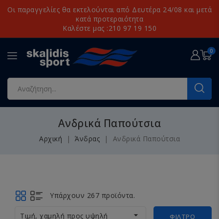
Οι παραγγελίες θα εκτελούνται από Δευτέρα 24/08 και μετά
κατά προτεραιότητα
Καλέστε μας :210 97 19 150
0
Ανδρικά Παπούτσια
Αρχική
Άνδρας
Ανδρικά Παπούτσια
Υπάρχουν 267 προϊόντα.

Τιμή, χαμηλή προς υψηλή
ΦΊΛΤΡΟ