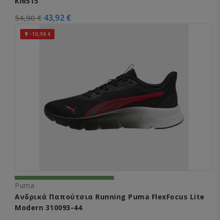
KI6515
43,92 €
54,90 €
-10,98 €

Puma
Ανδρικά Παπούτσια Running Puma FlexFocus Lite
Modern 310093-44