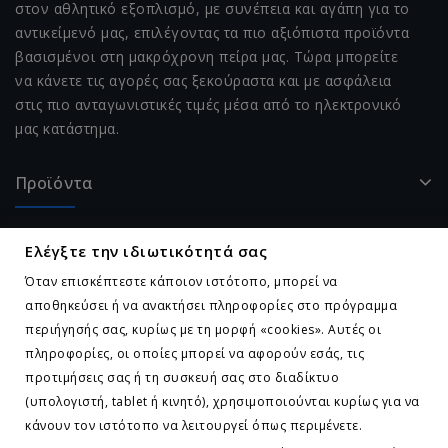
στον αθλητικό εξοπλισμό, με συνέπεια και αγάπη για το
αντικείμενό μας, επιλέγοντας τα πιο αξιόπιστα προϊόντα
βασισμένοι στη μακρόχρονη πείρα μας. Τώρα μπορείτε
να κάνετε τις αγορές σας ξεκούραστα και με ασφάλεια
στις πιο ανταγωνιστικές τιμές μέσα από το ηλεκτρονικό
μας κατάστημα.
Προϊόντα
Η Εταιρεία Μας
Ελέγξτε την ιδιωτικότητά σας
Όταν επισκέπτεστε κάποιον ιστότοπο, μπορεί να
Ο Λογαριασμός Σας
αποθηκεύσει ή να ανακτήσει πληροφορίες στο πρόγραμμα
περιήγησής σας, κυρίως με τη μορφή «cookies». Αυτές οι
Επικοινωνήστε Μαζί Μας
πληροφορίες, οι οποίες μπορεί να αφορούν εσάς, τις
προτιμήσεις σας ή τη συσκευή σας στο διαδίκτυο
(υπολογιστή, tablet ή κινητό), χρησιμοποιούνται κυρίως για να
Ελέγξτε την ιδιωτικότητά σας
κάνουν τον ιστότοπο να λειτουργεί όπως περιμένετε.