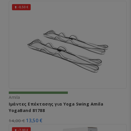
-0,50 €

Amila
Ιμάντες Επέκτασης για Yoga Swing Amila
YogaBand 81788
13,50 €
14,00 €
-7,00 €
