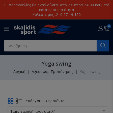
Οι παραγγελίες θα εκτελούνται από Δευτέρα 24/08 και μετά
κατά προτεραιότητα
Καλέστε μας :210 97 19 150
0
Yoga swing
Αρχική
Αξεσουάρ Προπόνησης
Yoga swing
Υπάρχουν 3 προϊόντα.

Τιμή, χαμηλή προς υψηλή