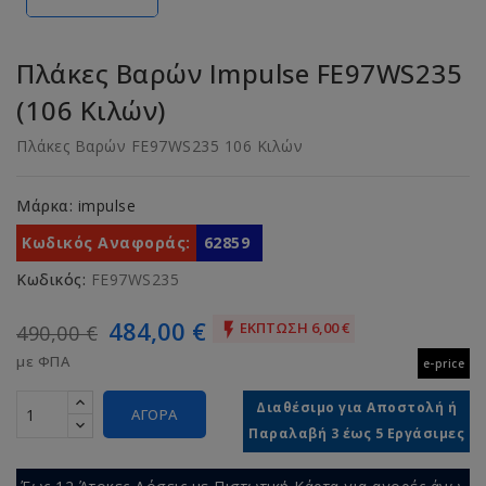
Πλάκες Βαρών Impulse FE97WS235
(106 Κιλών)
Πλάκες Βαρών FE97WS235 106 Κιλών
Μάρκα:
impulse
Κωδικός Αναφοράς:
62859
Κωδικός:
FE97WS235
484,00 €
ΈΚΠΤΩΣΗ 6,00 €

490,00 €
με ΦΠΑ
e-price
Διαθέσιμο για Αποστολή ή
ΑΓΟΡΆ
Παραλαβή 3 έως 5 Εργάσιμες