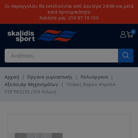
Οι παραγγελίες θα εκτελούνται από Δευτέρα 24/08 και μετά
κατά προτεραιότητα
Καλέστε μας :210 97 19 150
0
Αρχική
Όργανα γυμναστικής
Πολυόργανα
Αξεσουάρ Μηχανημάτων
Πλάκες Βαρών Impulse
FE97WS235 (106 Κιλών)