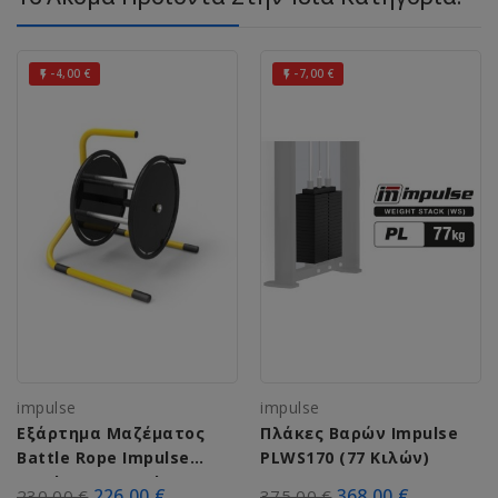
-4,00 €
-7,00 €


impulse
impulse
Εξάρτημα Μαζέματος
Πλάκες Βαρών Impulse
Battle Rope Impulse
PLWS170 (77 Κιλών)
Battle Rope Reel IZ7017
226,00 €
368,00 €
230,00 €
375,00 €