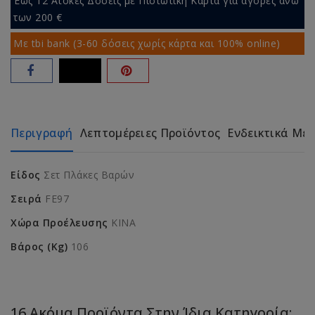
Έως 12 Άτοκες Δόσεις με Πιστωτική Κάρτα για αγορές άνω
των 200 €
Με tbi bank (3-60 δόσεις χωρίς κάρτα και 100% online)
Περιγραφή
Λεπτομέρειες Προϊόντος
Ενδεικτικά Με
Είδος
Σετ Πλάκες Βαρών
Σειρά
FE97
Χώρα Προέλευσης
ΚΙΝΑ
Βάρος (Kg)
106
16 Ακόμα Προϊόντα Στην Ίδια Κατηγορία: