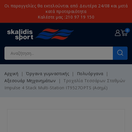
Οι παραγγελίες θα εκτελούνται από Δευτέρα 24/08 και μετά
κατά προτεραιότητα
Καλέστε μας :210 97 19 150
0
Αρχική
Όργανα γυμναστικής
Πολυόργανα
Αξεσουάρ Μηχανημάτων
Τροχαλία Τεσσάρων Σταθμών
Impulse 4 Stack Multi-Station IT9527OPTS (Ασημί)