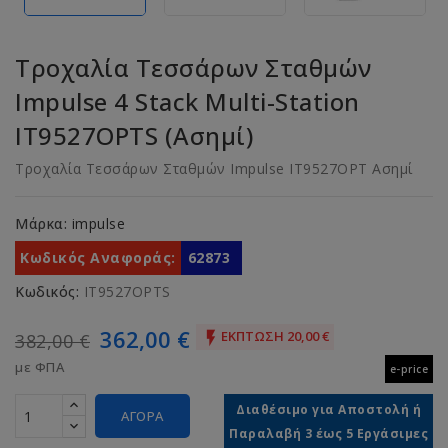
Τροχαλία Τεσσάρων Σταθμών
Impulse 4 Stack Multi-Station
IT9527OPTS (Ασημί)
Τροχαλία Τεσσάρων Σταθμών Impulse IT9527OPT Ασημί
Μάρκα:
impulse
Κωδικός Αναφοράς:
62873
Κωδικός:
IT9527OPTS
362,00 €
ΈΚΠΤΩΣΗ 20,00 €

382,00 €
με ΦΠΑ
e-price
Διαθέσιμο για Αποστολή ή
ΑΓΟΡΆ
Παραλαβή 3 έως 5 Εργάσιμες