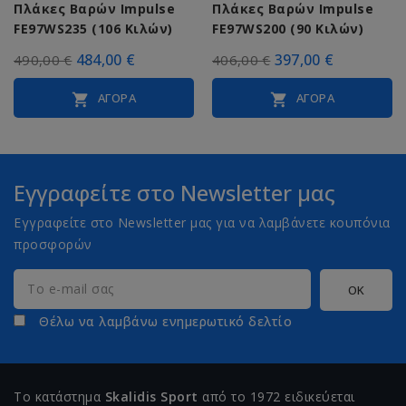
Πλάκες Βαρών Impulse
Πλάκες Βαρών Impulse
FE97WS235 (106 Κιλών)
FE97WS200 (90 Κιλών)
484,00 €
397,00 €
490,00 €
406,00 €
ΑΓΟΡΆ
ΑΓΟΡΆ


Εγγραφείτε στο Newsletter μας
Εγγραφείτε στο Newsletter μας για να λαμβάνετε κουπόνια
προσφορών
Θέλω να λαμβάνω ενημερωτικό δελτίο
Το κατάστημα
Skalidis Sport
από το 1972 ειδικεύεται