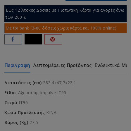
Έως 12 Άτοκες Δόσεις με Πιστωτική Κάρτα για αγορές άνω
των 200 €
Με tbi bank (3-60 δόσεις χωρίς κάρτα και 100% online)
Περιγραφή
Λεπτομέρειες Προϊόντος
Ενδεικτικά Με
Διαστάσεις (cm)
282,4x47,7x22,1
Είδος
Αξεσουάρ Impulse IT95
Σειρά
IT95
Χώρα Προέλευσης
ΚΙΝΑ
Βάρος (Kg)
27,5