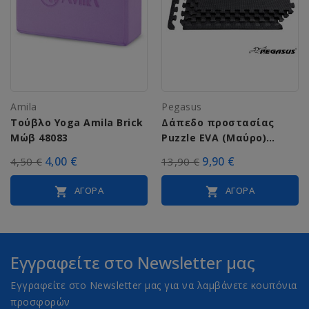
Amila
Pegasus
Τούβλο Yoga Amila Brick
Δάπεδο προστασίας
Μώβ 48083
Puzzle EVA (Μαύρο)
1.2cm (Σετ 4τμχ) 4300
4,00 €
9,90 €
4,50 €
13,90 €
ΑΓΟΡΆ
ΑΓΟΡΆ


Εγγραφείτε στο Newsletter μας
Εγγραφείτε στο Newsletter μας για να λαμβάνετε κουπόνια
προσφορών