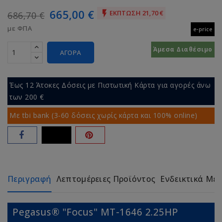
665,00 €
ΈΚΠΤΩΣΗ 21,70 €

686,70 €
με ΦΠΑ
e-price
Άμεσα Διαθέσιμο
ΑΓΟΡΆ
Έως 12 Άτοκες Δόσεις με Πιστωτική Κάρτα για αγορές άνω
των 200 €
Με tbi bank (3-60 δόσεις χωρίς κάρτα και 100% online)
Περιγραφή
Λεπτομέρειες Προϊόντος
Ενδεικτικά Με
Pegasus® "Focus" MT-1646 2.25HP