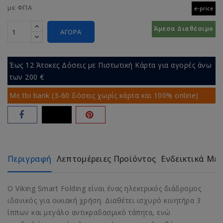
με ΦΠΑ
e-price
Άμεσα Διαθέσιμο
ΑΓΟΡΆ
Έως 12 Άτοκες Δόσεις με Πιστωτική Κάρτα για αγορές άνω
των 200 €
Με tbi bank (3-60 δόσεις χωρίς κάρτα και 100% online)
Περιγραφή
Λεπτομέρειες Προϊόντος
Ενδεικτικά Με
Ο Viking Smart Folding είναι ένας ηλεκτρικός διάδρομος
ιδανικός για οικιακή χρήση. Διαθέτει ισχυρό κινητήρα 3
ίππων και μεγάλο αντικραδασμικό τάπητα, ενώ