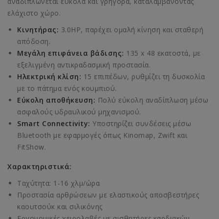
αναδιπλώνεται εύκολα και γρήγορα, καταλαμβάνοντας
ελάχιστο χώρο.
Κινητήρας:
3.0HP, παρέχει ομαλή κίνηση και σταθερή
απόδοση.
Μεγάλη επιφάνεια βάδισης:
135 x 48 εκατοστά, με
εξελιγμένη αντικραδασμική προστασία.
Ηλεκτρική κλίση:
15 επιπέδων, ρυθμίζει τη δυσκολία
με το πάτημα ενός κουμπιού.
Εύκολη αποθήκευση:
Πολύ εύκολη αναδίπλωση μέσω
ασφαλούς υδραυλικού μηχανισμού.
Smart Connectivity:
Υποστηρίζει συνδέσεις μέσω
Bluetooth με εφαρμογές όπως Kinomap, Zwift και
FitShow.
Χαρακτηριστικά:
Ταχύτητα: 1-16 χλμ/ώρα
Προστασία αρθρώσεων με ελαστικούς αποσβεστήρες
καουτσούκ και σιλικόνης
Εργονομικές χειρολαβές με αισθητήρες καρδιακών