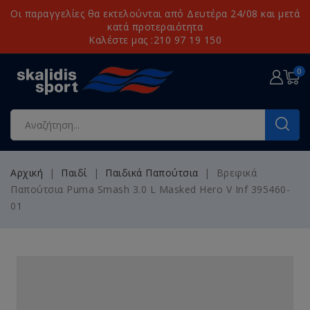
Οι παραγγελίες θα εκτελούνται από Δευτέρα 24/08 και μετά
κατά προτεραιότητα
Καλέστε μας :210 97 19 150
0
Αρχική
Παιδί
Παιδικά Παπούτσια
Βρεφικά
Παπούτσια Puma Smash 3.0 L Masked Hero V Inf 395460-
01