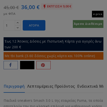
36,00 €
ΈΚΠΤΩΣΗ 9,00 €

45,00 €
με ΦΠΑ
e-price
Άμεσα Διαθέσιμο
ΑΓΟΡΆ
Έως 12 Άτοκες Δόσεις με Πιστωτική Κάρτα για αγορές άνω
των 200 €
Με tbi bank (3-60 δόσεις χωρίς κάρτα και 100% online)
Περιγραφή
Λεπτομέρειες Προϊόντος
Ενδεικτικά Με
Παιδικά sneakers Smash 3.0 L της εταιρείας Puma, τα οποία
αποτελούν την πιο κλασική επιλογή για καθημερινή χρήση,