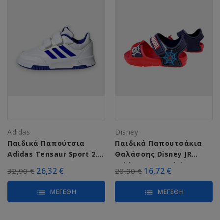
Adidas
Disney
Παιδικά Παπούτσια
Παιδικά Παπουτσάκια
Adidas Tensaur Sport 2.0
Θαλάσσης Disney JR
CF H06301
Spiderman Sandal Eva
26,32 €
16,72 €
32,90 €
20,90 €
(R1310429S-0047)...
ΜΕΓΈΘΗ
ΜΕΓΈΘΗ
list
list