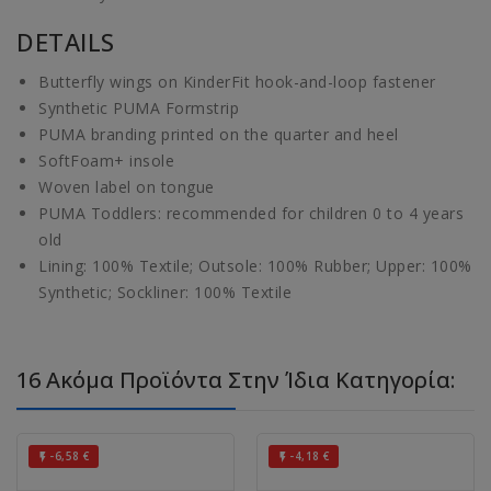
DETAILS
Butterfly wings on KinderFit hook-and-loop fastener
Synthetic PUMA Formstrip
PUMA branding printed on the quarter and heel
SoftFoam+ insole
Woven label on tongue
PUMA Toddlers: recommended for children 0 to 4 years
old
Lining: 100% Textile; Outsole: 100% Rubber; Upper: 100%
Synthetic; Sockliner: 100% Textile
16 Ακόμα Προϊόντα Στην Ίδια Κατηγορία:
-6,58 €
-4,18 €

