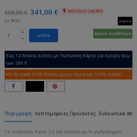
341,00 €
ΈΚΠΤΩΣΗ 228,00 €

569,00 €
με ΦΠΑ
e-price
Άμεσα Διαθέσιμο
ΑΓΟΡΆ
Έως 12 Άτοκες Δόσεις με Πιστωτική Κάρτα για αγορές άνω
των 200 €
Με tbi bank (3-60 δόσεις χωρίς κάρτα και 100% online)
Περιγραφή
Λεπτομέρειες Προϊόντος
Ενδεικτικά Με
Το ποδήλατο Paros 2.0 της Horizon με το ρυθμιζόμενο