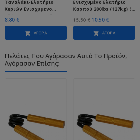
Ταναλάκι-Ελατήριο
Ενισχυμένο Ελατήριο
Χεριών Ενισχυμένο
Καρπού 280lbs (127kg) (Β
Viking C-2002 (250 lbs)
8285 280)
8,80 €
10,50 €
15,50 €
ΑΓΟΡΆ
ΑΓΟΡΆ


Πελάτες Που Αγόρασαν Αυτό Το Προϊόν,
Αγόρασαν Επίσης: