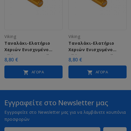
Viking
Viking
Ταναλάκι-Ελατήριο
Ταναλάκι-Ελατήριο
Χεριών Ενισχυμένο
Χεριών Ενισχυμένο
Viking C-2002 (150 lbs)
Viking C-2002 (100 lbs)
8,80 €
8,80 €
ΑΓΟΡΆ
ΑΓΟΡΆ


Εγγραφείτε στο Newsletter μας
Εγγραφείτε στο Newsletter μας για να λαμβάνετε κουπόνια
προσφορών