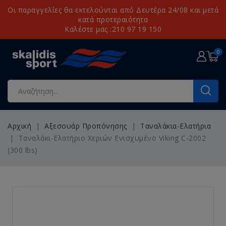
Οι παραγγελίες θα εκτελούνται από Δευτέρα 24/08 και μετά
κατά προτεραιότητα
Καλέστε μας :210 97 19 150
0
Αρχική
Αξεσουάρ Προπόνησης
Ταναλάκια-Ελατήρια
Ταναλάκι-Ελατήριο Χεριών Ενισχυμένο Viking C-2002
(300 lbs)