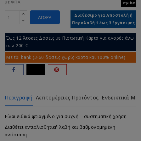
με ΦΠΑ
e-price
Διαθέσιμο για Αποστολή ή
ΑΓΟΡΆ
Παραλαβή 1 έως 3 Εργάσιμες
Έως 12 Άτοκες Δόσεις με Πιστωτική Κάρτα για αγορές άνω
των 200 €
Με tbi bank (3-60 δόσεις χωρίς κάρτα και 100% online)
Περιγραφή
Λεπτομέρειες Προϊόντος
Ενδεικτικά Με
Είναι ειδικά φτιαγμένο για συχνή – συστηματική χρήση.
Διαθέτει αντιολισθητική λαβή και βαθμονομημένη
αντίσταση