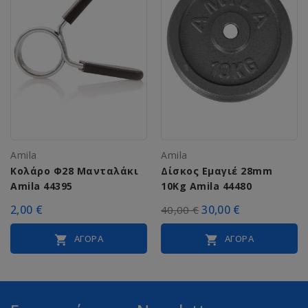
Amila
Amila
Κολάρο Φ28 Μανταλάκι
Δίσκος Εμαγιέ 28mm
Amila 44395
10Kg Amila 44480
2,00 €
30,00 €
40,00 €
ΑΓΟΡΆ
ΑΓΟΡΆ

