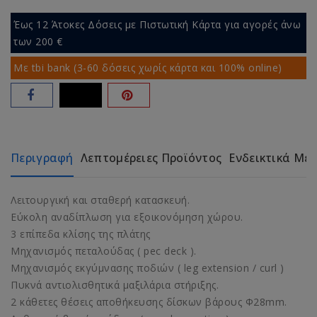
Έως 12 Άτοκες Δόσεις με Πιστωτική Κάρτα για αγορές άνω
των 200 €
Με tbi bank (3-60 δόσεις χωρίς κάρτα και 100% online)
Περιγραφή
Λεπτομέρειες Προϊόντος
Ενδεικτικά Με
Λειτουργική και σταθερή κατασκευή.
Εύκολη αναδίπλωση για εξοικονόμηση χώρου.
3 επίπεδα κλίσης της πλάτης
Μηχανισμός πεταλούδας ( pec deck ).
Μηχανισμός εκγύμνασης ποδιών ( leg extension / curl )
Πυκνά αντιολισθητικά μαξιλάρια στήριξης.
2 κάθετες θέσεις αποθήκευσης δίσκων βάρους Φ28mm.