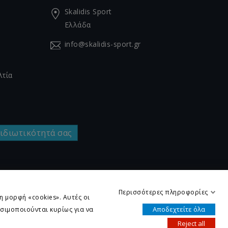
Skalidis Sport
Ελλάδα
info@skalidis-sport.gr
λτία
 ιδιωτικότητά σας
Περισσότερες πληροφορίες
 μορφή «cookies». Αυτές οι
Αποδεχτείτε όλα
ησιμοποιούνται κυρίως για να
εμάτων Outlook B.M.S.
Reject all