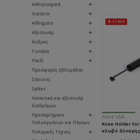
Αθλητιατρικά

Outdoor

-17,00 €
Αθλήματα


Αξεσουάρ

Άνδρας

Γυναίκα

Παιδί

Προσφορές εβδομάδας
Σάουνες
Spikes
Λιπαντικά και αξεσουάρ
διαδρόμων
Προσαρτήματα

Force USA
Πολυοργάνων και Πάγκων
Knee Holder For La
κλωβό δύναμης
Πολεμικές Τέχνες

Force USA Λ 600