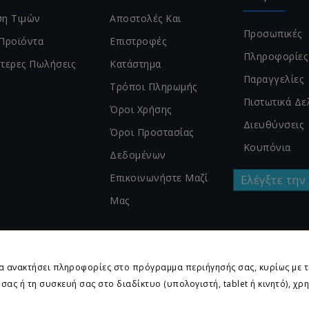
η Τιμών
Αποστολές Και
Προσωπικές
Προϊόντα
Επιστροφές
Πληροφορίες
τερες Πωλήσεις
Κατάστημα
Παραγγελίες
Τρόποι Πληρωμής
Πιστωτικά Δε
Όροι Χρήσης
Διευθύνσεις
Όροι Προστασίας
Κουπόνια
Δεδομένων
Επικοινωνήστε Μαζί
Ελέγξτε την
Μας
α ανακτήσει πληροφορίες στο πρόγραμμα περιήγησής σας, κυρίως με τη
σας ή τη συσκευή σας στο διαδίκτυο (υπολογιστή, tablet ή κινητό), χρ
ς tcp.gr Project. Χρησιμοποιείται το Σύστημα Διαχείρισης Αποθ