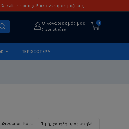
o@skalidis-sport.gr
Επικοινωνήστε μαζί μας
Ο λογαριασμός μου
0
Συνδεθείτε
ΠΕΡΙΣΣΌΤΕΡΑ
OR

Ταξινόμηση Κατά:
Τιμή, χαμηλή προς υψηλή