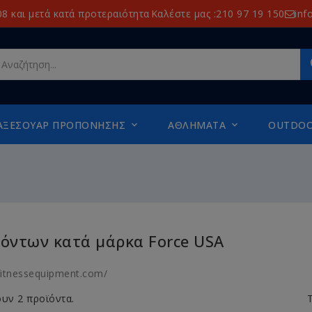
8 και μετά κατά προτεραιότητα
Καλέστε μας :210 97 19 150
inf
ΑΞΕΣΟΥΆΡ ΠΡΟΠΌΝΗΣΗΣ
ΑΘΛΉΜΑΤΑ
OUTDO


ϊόντων κατά μάρκα Force USA
fitnessequipment.com/
υν 2 προϊόντα.