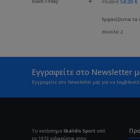
Black Friday
58,00 €

75,00 €
Εμφανίζονται τα 
σύνολο 2
Εγγραφείτε στο Newsletter μ
Εγγραφείτε στο Newsletter μας για να λαμβάνε
Προ
Το κατάστημα
Skalidis Sport
από
το 1972 ειδικεύεται στον