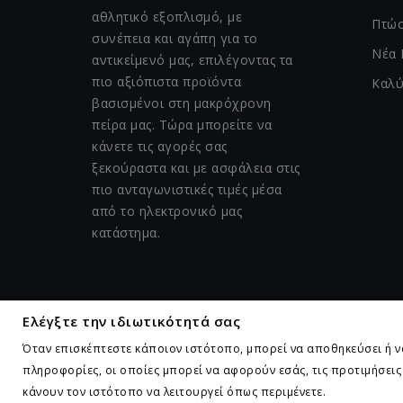
αθλητικό εξοπλισμό, με
Πτώσ
συνέπεια και αγάπη για το
Νέα 
αντικείμενό μας, επιλέγοντας τα
πιο αξιόπιστα προϊόντα
Καλύ
βασισμένοι στη μακρόχρονη
πείρα μας. Τώρα μπορείτε να
κάνετε τις αγορές σας
ξεκούραστα και με ασφάλεια στις
πιο ανταγωνιστικές τιμές μέσα
από το ηλεκτρονικό μας
κατάστημα.
Ελέγξτε την ιδιωτικότητά σας
Όταν επισκέπτεστε κάποιον ιστότοπο, μπορεί να αποθηκεύσει ή ν
πληροφορίες, οι οποίες μπορεί να αφορούν εσάς, τις προτιμήσεις 
κάνουν τον ιστότοπο να λειτουργεί όπως περιμένετε.
Κατασκευή Ιστοσελίδα