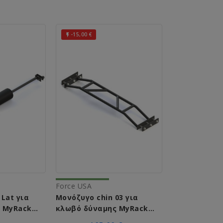
-15,00 €

Force USA
t για
Μονόζυγο chin 03 για
 MyRack
κλωβό δύναμης MyRack
-10
Force USA Λ-600-19