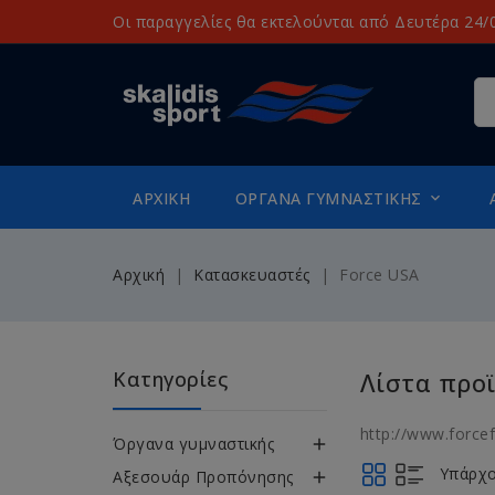
Οι παραγγελίες θα εκτελούνται από Δευτέρα 24/0
ΑΡΧΙΚΉ
ΌΡΓΑΝΑ ΓΥΜΝΑΣΤΙΚΉΣ

Αρχική
Κατασκευαστές
Force USA
Κατηγορίες
Λίστα προ
http://www.force
Όργανα γυμναστικής

Υπάρχο
Αξεσουάρ Προπόνησης
