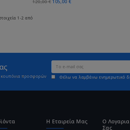
105,00 €
120,00 €
στοιχεία 1-2 από
ας
τε κουπόνια προσφορών
Θέλω να λαμβάνω ενημερωτικό δ
ϊόντα
Η Εταιρεία Μας
Ο Λογαρι
Σας