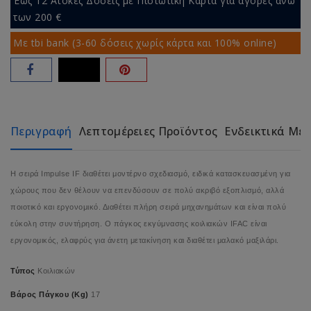
Έως 12 Άτοκες Δόσεις με Πιστωτική Κάρτα για αγορές άνω
των 200 €
Με tbi bank (3-60 δόσεις χωρίς κάρτα και 100% online)
Περιγραφή
Λεπτομέρειες Προϊόντος
Ενδεικτικά Με
Η σειρά Impulse IF διαθέτει μοντέρνο σχεδιασμό, ειδικά κατασκευασμένη για
χώρους που δεν θέλουν να επενδύσουν σε πολύ ακριβό εξοπλισμό, αλλά
ποιοτικό και εργονομικό. Διαθέτει πλήρη σειρά μηχανημάτων και είναι πολύ
εύκολη στην συντήρηση. Ο πάγκος εκγύμνασης κοιλιακών IFAC είναι
εργονομικός, ελαφρύς για άνετη μετακίνηση και διαθέτει μαλακό μαξιλάρι.
Τύπος
Κοιλιακών
Βάρος Πάγκου (Kg)
17