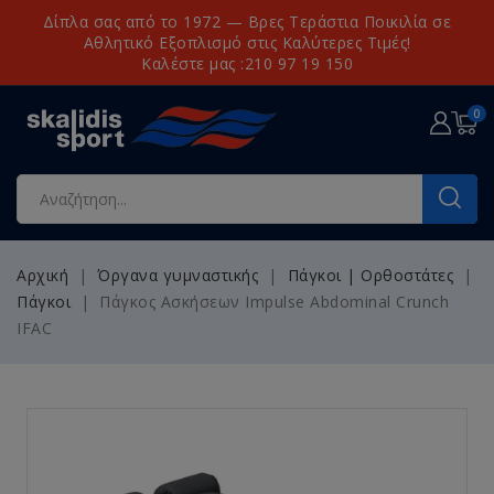
Δίπλα σας από το 1972 — Βρες Τεράστια Ποικιλία σε
Αθλητικό Εξοπλισμό στις Καλύτερες Τιμές!
Καλέστε μας :210 97 19 150
0
Αρχική
Όργανα γυμναστικής
Πάγκοι | Ορθοστάτες
Πάγκοι
Πάγκος Ασκήσεων Impulse Abdominal Crunch
IFAC