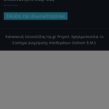
Ελέγξτε την ιδιωτικότητά σας
Κατασκευή Ιστοσελίδας tcp.gr Project. Χρησιμοποιείται το
Σύστημα Διαχείρισης Αποθεμάτων Outlook B.M.S.