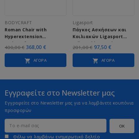
BODYCRAFT
Ligasport
Roman Chair with
Πάγκος Ασκήσεων και
Hyperextension
Κοιλιακών Ligasport
Bodycraft 44716
Adjustable Bench
368,00 €
97,50 €
400,00 €
201,00 €
ΑΓΟΡΆ
ΑΓΟΡΆ


Εγγραφείτε στο Newsletter μας
Εγγραφείτε στο Newsletter μας για να λαμβάνετε κουπόνια
προσφορών
Θέλω να λαμβάνω ενημερωτικό δελτίο