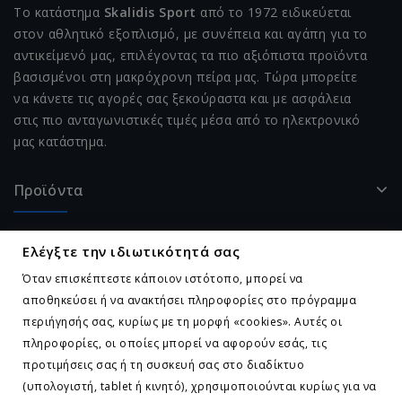
Το κατάστημα
Skalidis Sport
από το 1972 ειδικεύεται
στον αθλητικό εξοπλισμό, με συνέπεια και αγάπη για το
αντικείμενό μας, επιλέγοντας τα πιο αξιόπιστα προϊόντα
βασισμένοι στη μακρόχρονη πείρα μας. Τώρα μπορείτε
να κάνετε τις αγορές σας ξεκούραστα και με ασφάλεια
στις πιο ανταγωνιστικές τιμές μέσα από το ηλεκτρονικό
μας κατάστημα.
Προϊόντα
Η Εταιρεία Μας
Ελέγξτε την ιδιωτικότητά σας
Όταν επισκέπτεστε κάποιον ιστότοπο, μπορεί να
Ο Λογαριασμός Σας
αποθηκεύσει ή να ανακτήσει πληροφορίες στο πρόγραμμα
περιήγησής σας, κυρίως με τη μορφή «cookies». Αυτές οι
Επικοινωνήστε Μαζί Μας
πληροφορίες, οι οποίες μπορεί να αφορούν εσάς, τις
προτιμήσεις σας ή τη συσκευή σας στο διαδίκτυο
(υπολογιστή, tablet ή κινητό), χρησιμοποιούνται κυρίως για να