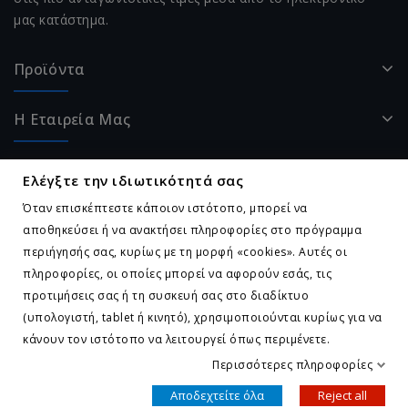
μας κατάστημα.
Προϊόντα
Η Εταιρεία Μας
Ο Λογαριασμός Σας
Ελέγξτε την ιδιωτικότητά σας
Όταν επισκέπτεστε κάποιον ιστότοπο, μπορεί να
Επικοινωνήστε Μαζί Μας
αποθηκεύσει ή να ανακτήσει πληροφορίες στο πρόγραμμα
περιήγησής σας, κυρίως με τη μορφή «cookies». Αυτές οι
πληροφορίες, οι οποίες μπορεί να αφορούν εσάς, τις
Ελέγξτε την ιδιωτικότητά σας
προτιμήσεις σας ή τη συσκευή σας στο διαδίκτυο
(υπολογιστή, tablet ή κινητό), χρησιμοποιούνται κυρίως για να
κάνουν τον ιστότοπο να λειτουργεί όπως περιμένετε.
Κατασκευή Ιστοσελίδας tcp.gr Project. Χρησιμοποιείται το
Περισσότερες πληροφορίες
Σύστημα Διαχείρισης Αποθεμάτων Outlook B.M.S.
Αποδεχτείτε όλα
Reject all