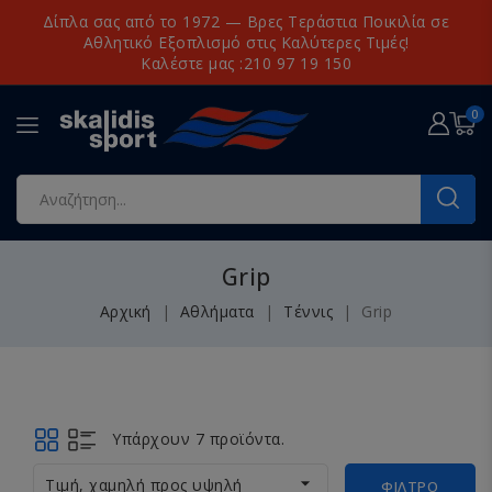
Δίπλα σας από το 1972 — Βρες Τεράστια Ποικιλία σε
Αθλητικό Εξοπλισμό στις Καλύτερες Τιμές!
Καλέστε μας :210 97 19 150
0
Grip
Αρχική
Αθλήματα
Τέννις
Grip
Υπάρχουν 7 προϊόντα.

Τιμή, χαμηλή προς υψηλή
ΦΊΛΤΡΟ