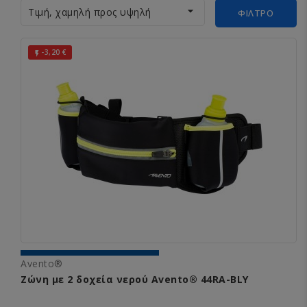

Τιμή, χαμηλή προς υψηλή
ΦΊΛΤΡΟ
-3,20 €

Avento®
Ζώνη με 2 δοχεία νερού Avento® 44RA-BLY