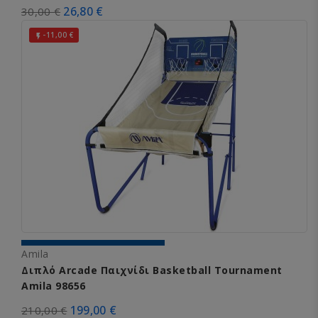
26,80 €
30,00 €
-11,00 €

Amila
Διπλό Arcade Παιχνίδι Basketball Tournament
Amila 98656
199,00 €
210,00 €