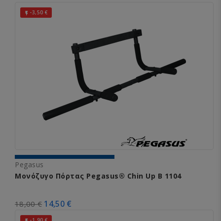
-3,50 €

Pegasus
Μονόζυγο Πόρτας Pegasus® Chin Up Β 1104
14,50 €
18,00 €
-1,90 €
