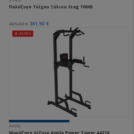
Πολύζυγο Τοίχου Ξύλινο Stag 70065
361,90 €
405,00 €
-33,00 €

Amila
Μονόζυγο Δίζυγο Amila Power Tower 44274