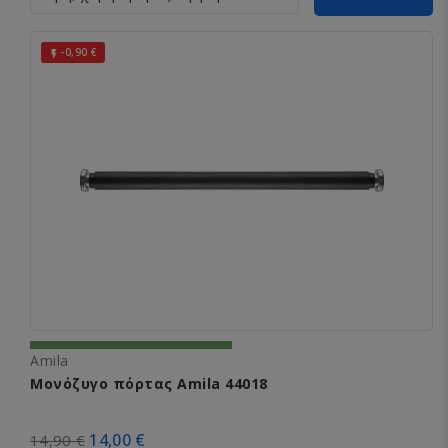
-0,90 €

Amila
Μονόζυγο πόρτας Αmila 44018
14,00 €
14,90 €