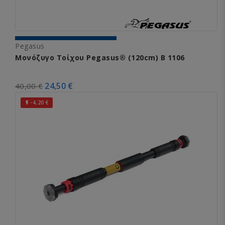
Pegasus
Μονόζυγο Τοίχου Pegasus® (120cm) Β 1106
24,50 €
40,00 €
-4,20 €
