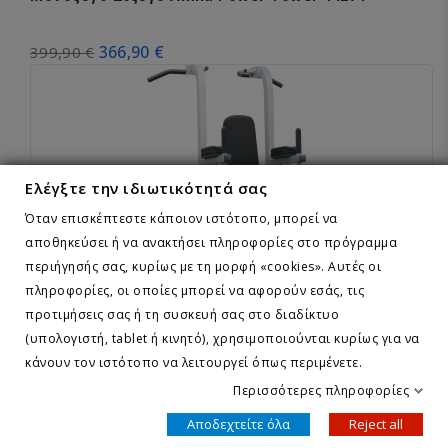
366,90 €
399,90 €
Ελέγξτε την ιδιωτικότητά σας
Όταν επισκέπτεστε κάποιον ιστότοπο, μπορεί να
αποθηκεύσει ή να ανακτήσει πληροφορίες στο πρόγραμμα
περιήγησής σας, κυρίως με τη μορφή «cookies». Αυτές οι
πληροφορίες, οι οποίες μπορεί να αφορούν εσάς, τις
προτιμήσεις σας ή τη συσκευή σας στο διαδίκτυο
(υπολογιστή, tablet ή κινητό), χρησιμοποιούνται κυρίως για να
κάνουν τον ιστότοπο να λειτουργεί όπως περιμένετε.
Περισσότερες πληροφορίες
impulse
Μονόζυγο/Δίζυγο Impulse Power Tower IFPT
Αποδεχτείτε όλα
Reject all