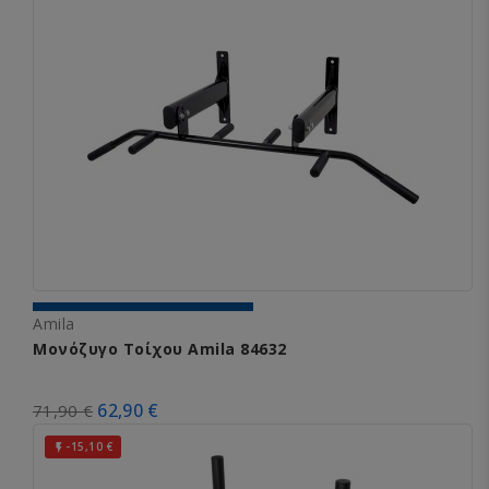
Amila
Μονόζυγο Τοίχου Amila 84632
62,90 €
71,90 €
-15,10 €
