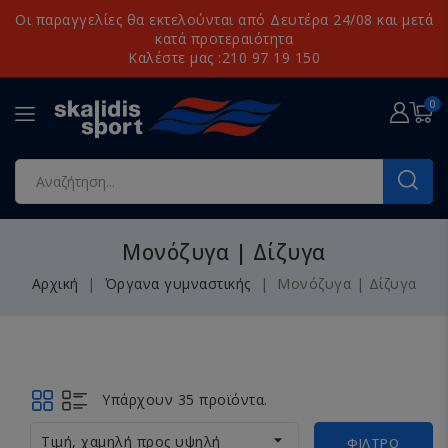
Οι παραγγελίες θα εκτελούνται από Δευτέρα 24/08 και μετά
κατά προτεραιότητα
Καλέστε μας :210 97 19 150
0
Μονόζυγα | Δίζυγα
Αρχική
Όργανα γυμναστικής
Μονόζυγα | Δίζυγα
Υπάρχουν 35 προϊόντα.

Τιμή, χαμηλή προς υψηλή
ΦΊΛΤΡΟ