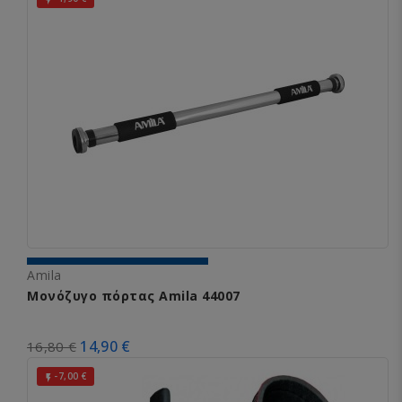
Amila
Μονόζυγο πόρτας Amila 44007
14,90 €
16,80 €
-7,00 €
