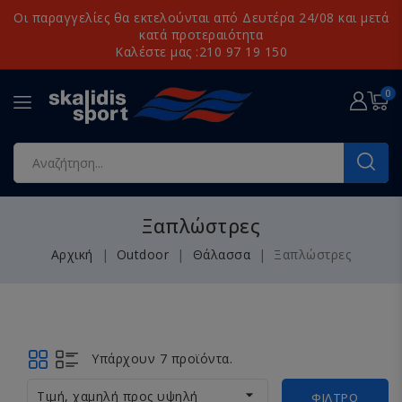
Οι παραγγελίες θα εκτελούνται από Δευτέρα 24/08 και μετά
κατά προτεραιότητα
Καλέστε μας :210 97 19 150
0
Ξαπλώστρες
Αρχική
Outdoor
Θάλασσα
Ξαπλώστρες
Υπάρχουν 7 προϊόντα.

Τιμή, χαμηλή προς υψηλή
ΦΊΛΤΡΟ