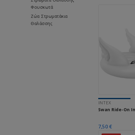
Φουσκωτά
Ζώα Στρωματάκια
Θαλάσσης
INTEX
Swan Ride-On I
7,50 €