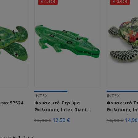
-1,40 €
-2,00 €


INTEX
INTEX
Intex 57524
Φουσκωτό Στρώμα
Φουσκωτό Σ
Θαλάσσης Intex Giant
Θαλάσσης Int
Gator 58562
Sea Turtle R
12,50 €
14,90
13,90 €
16,90 €
στοιχεία 1-7 από