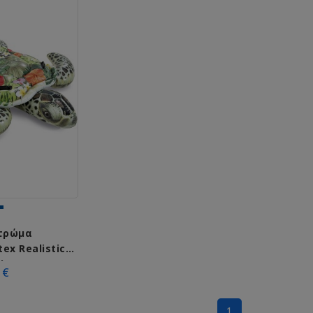
τρώμα
ex Realistic
ide-On 57555
 €
1