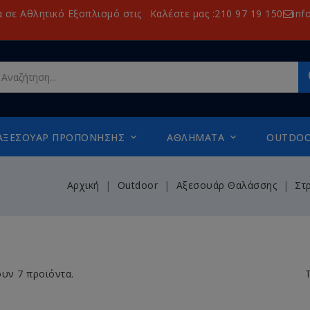
α σε Αθλητικό Εξοπλισμό στις
Καλέστε μας :210 97 19 150
inf
ΑΞΕΣΟΥΆΡ ΠΡΟΠΌΝΗΣΗΣ
ΑΘΛΉΜΑΤΑ
OUTDO


Αρχική
Outdoor
Αξεσουάρ Θαλάσσης
Στ
υν 7 προϊόντα.