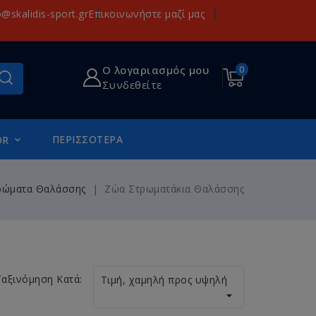
o@skalidis-sport.gr
Επικοινωνήστε μαζί μας
Ο λογαριασμός μου
0
Συνδεθείτε
ΠΕΡΙΣΣΌΤΕΡΑ
OR

ρώματα Θαλάσσης
Ζώα Στρωματάκια Θαλάσσης
Ταξινόμηση Κατά:
Τιμή, χαμηλή προς υψηλή
