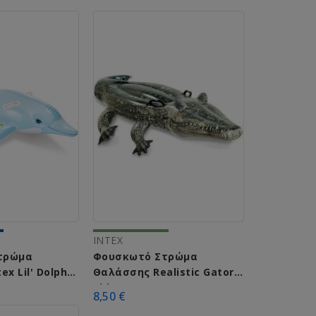
INTEX
τρώμα
Φουσκωτό Στρώμα
x Lil' Dolphin
Θαλάσσης Realistic Gator
Ride-On Intex 57551
8,50 €