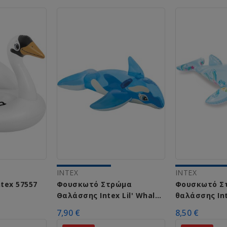
INTEX
INTEX
ntex 57557
Φουσκωτό Στρώμα
Φουσκωτό Σ
Θαλάσσης Intex Lil' Whale
θαλάσσης Inte
58523
58535
7,90 €
8,50 €