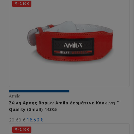
-2,10 €

Amila
Ζώνη Άρσης Βαρών Amila Δερμάτινη Κόκκινη Γ΄
Quality (Small) 44305
18,50 €
20,60 €
-2,40 €
