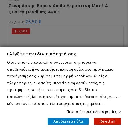
Ζώνη Άρσης Βαρών Amila Δερμάτινη Μπεζ A
Quality (Medium) 44301
25,50 €
27,90 €
-2,50 €

Ελέγξτε την ιδιωτικότητά σας
Όταν επισκέπτεστε κάποιον ιστότοπο, μπορεί να
αποθηκεύσει ή να ανακτήσει πληροφορίες στο πρόγραμμα
περιήγησής σας, κυρίως με τη μορφή «cookies». Αυτές οι
πληροφορίες, οι οποίες μπορεί να αφορούν εσάς, τις
προτιμήσεις σας ή τη συσκευή σας στο διαδίκτυο
(υπολογιστή, tablet ή κινητό), χρησιμοποιούνται κυρίως για να
κάνουν τον ιστότοπο να λειτουργεί όπως περιμένετε.
Περισσότερες πληροφορίες
Amila
Αποδεχτείτε όλα
Reject all
Ζώνη Άρσης Βαρών Amila Δερμάτινη Μπεζ A