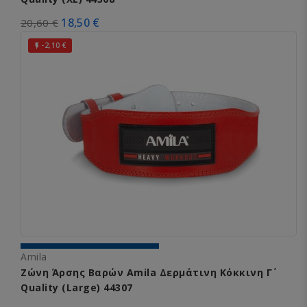
18,50 €
20,60 €
-2,10 €

Amila
Ζώνη Άρσης Βαρών Amila Δερμάτινη Κόκκινη Γ΄
Quality (Large) 44307