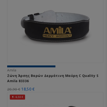
Amila
Ζώνη Άρσης Βαρών Δερμάτινη Μαύρη C Quality S
Amila 83336
18,50 €
20,90 €
-6,50 €
