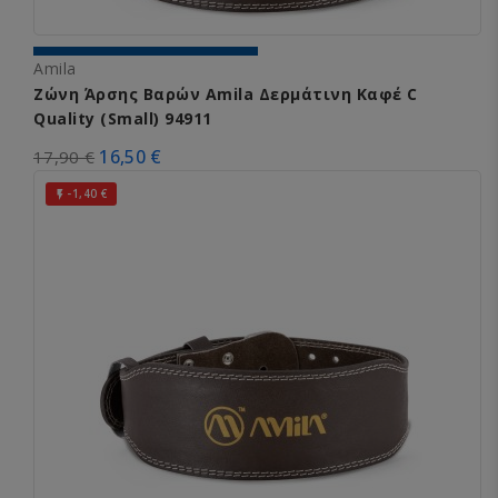
Amila
Ζώνη Άρσης Βαρών Amila Δερμάτινη Καφέ C
Quality (Small) 94911
16,50 €
17,90 €
-1,40 €
