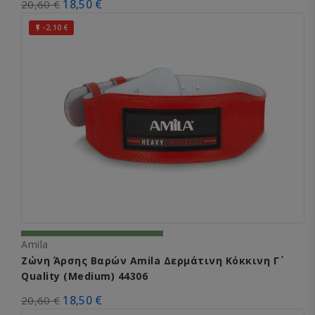
18,50 €
20,60 €
-2,10 €

Amila
Ζώνη Άρσης Βαρών Amila Δερμάτινη Κόκκινη Γ΄
Quality (Medium) 44306
18,50 €
20,60 €