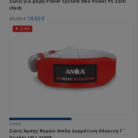
Ζώνη για βάρη Power System Neo Power PS 3230
(Red)
18,00 €
20,00 €
-2,10 €

Amila
Ζώνη Άρσης Βαρών Amila Δερμάτινη Κόκκινη Γ΄
Quality (XL) 44308