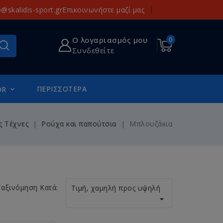
o@skalidis-sport.gr
Επικοινωνήστε μαζί μας
Ο λογαριασμός μου
0
Συνδεθείτε
ΠΕΡΙΣΣΌΤΕΡΑ
OR

ς Τέχνες
Ρούχα και παπούτσια
Μπλουζάκια
Ταξινόμηση Κατά:
Τιμή, χαμηλή προς υψηλή
