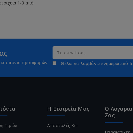
στοιχεία 1-3 από
ας
τε κουπόνια προσφορών
Θέλω να λαμβάνω ενημερωτικό δ
ϊόντα
Η Εταιρεία Μας
Ο Λογαρι
Σας
η Τιμών
Αποστολές Και
Προσωπικές