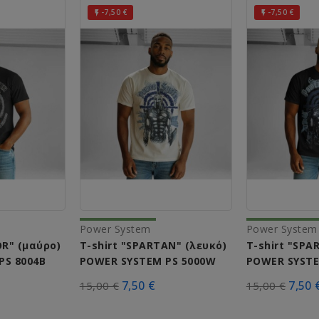
-7,50 €
-7,50 €


Power System
Power System
OR" (μαύρο)
T-shirt "SPARTAN" (λευκό)
T-shirt "SPA
PS 8004Β
POWER SYSTEM PS 5000W
POWER SYSTE
7,50 €
7,50 
15,00 €
15,00 €