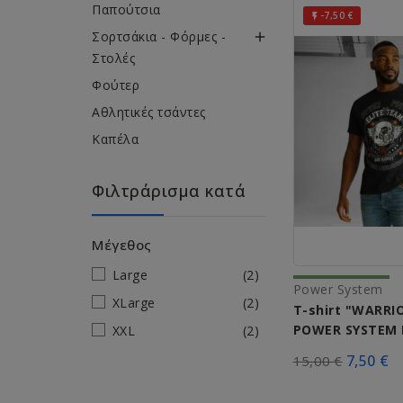
Παπούτσια
-7,50 €

Σορτσάκια - Φόρμες -

Στολές
Φούτερ
Αθλητικές τσάντες
Καπέλα
Φιλτράρισμα κατά
Μέγεθος
Large
(2)
Power System
XLarge
(2)
T-shirt "WARRI
POWER SYSTEM 
XXL
(2)
7,50 €
15,00 €