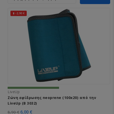
-2,90 €

LiveUp
Ζώνη εφίδρωσης neoprene (100x20) από την
LiveUp (B 3032)
6,00 €
8,90 €