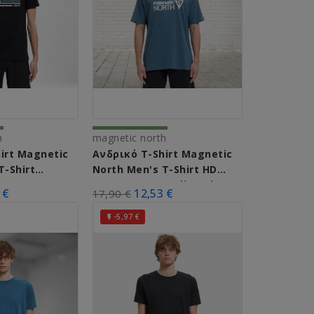
h
magnetic north
irt Magnetic
Ανδρικό T-Shirt Magnetic
T-Shirt
North Men's T-Shirt HD
ve A51012
Logo A51010 (Indigo Blue)
 €
12,53 €
17,90 €
-5,97 €
