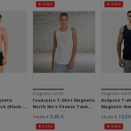
-4,20 €
-4,50 €


magnetic north
magnetic nort
netic
Γυναικείο T-Shirt Magnetic
Ανδρικό T-sh
ck (Black-
North Wo's Fitness Tank
Magnetic No
Top 22032 White
Blue
9,80 €
10,50
14,00 €
15,00 €
-5,10 €
-4,80 €

