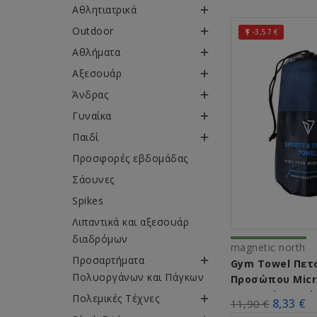
Αθλητιατρικά

Outdoor

-3,57 €

Αθλήματα

Αξεσουάρ

Άνδρας

Γυναίκα

Παιδί

Προσφορές εβδομάδας
Σάουνες
Spikes
Λιπαντικά και αξεσουάρ
διαδρόμων
magnetic north
Προσαρτήματα

Gym Towel Πετ
Πολυοργάνων και Πάγκων
Προσώπου Micr
Magnetic North
Πολεμικές Τέχνες

8,33 €
11,90 €
Μπλε 60x90εκ.