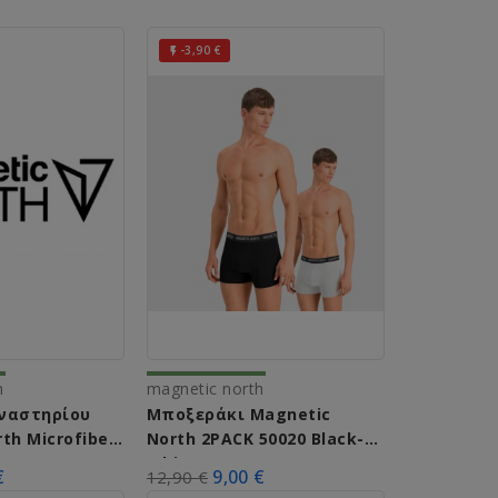
-3,90 €

h
magnetic north
ναστηρίου
Μποξεράκι Magnetic
th Microfiber
North 2PACK 50020 Black-
 x 90cm
White
€
9,00 €
12,90 €