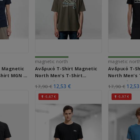
magnetic north
magnetic nort
t Magnetic
Ανδρικό T-Shirt Magnetic
Ανδρικό T-Sh
Shirt MGN 72
North Men's T-Shirt
North Men's 
ue)
Mountain Wave A51012
Mountain Wa
12,53 €
12,53
17,90 €
17,90 €
(Deep)
(Black)
-5,67 €
-5,97 €

