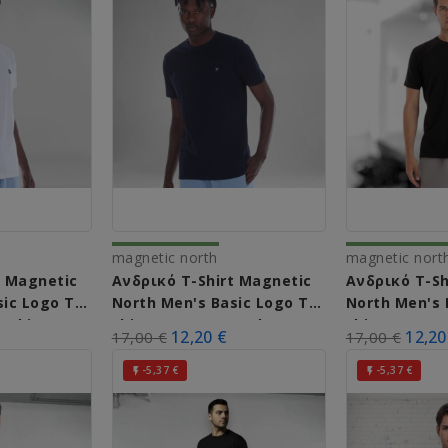
magnetic north
magnetic nort
t Magnetic
Ανδρικό T-Shirt Magnetic
Ανδρικό T-Sh
ic Logo T-
North Men's Basic Logo T-
North Men's 
f White)
Shirt 50031 (Navy Blue)
Shirt 50031 (
12,20 €
12,20
17,00 €
17,00 €
-5,37 €
-5,37 €

