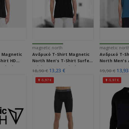
magnetic north
magnetic nort
t Magnetic
Ανδρικό T-Shirt Magnetic
Ανδρικό T-Sh
hirt HD
North Men's T-Shirt Surfer
North Men's 
(Black)
Tricks A51013 (Black)
Tee A61012 (
13,23 €
13,93
18,90 €
19,90 €
-5,97 €
-5,97 €

