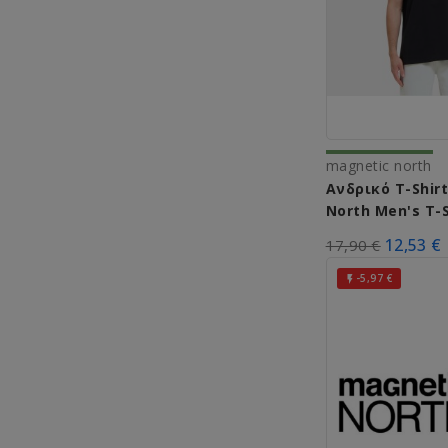
magnetic north
Ανδρικό T-Shir
North Men's T-S
Logo SQ A51009 
12,53 €
17,90 €
-5,97 €
