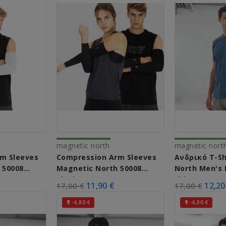
magnetic north
magnetic nort
m Sleeves
Compression Arm Sleeves
Ανδρικό T-Sh
 50008
Magnetic North 50008
North Men's 
Black
Shirt 50031 (
11,90 €
12,20
17,00 €
17,00 €
-4,80 €
-4,80 €

