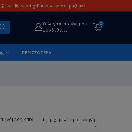
o@skalidis-sport.gr
Επικοινωνήστε μαζί μας
Ο λογαριασμός μου
0
Συνδεθείτε
ΠΕΡΙΣΣΌΤΕΡΑ
OR

Ταξινόμηση Κατά:
Τιμή, χαμηλή προς υψηλή
