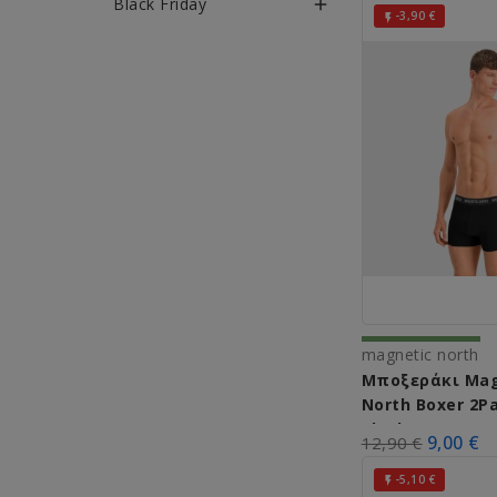
Black Friday

-3,90 €

magnetic north
Μποξεράκι Mag
North Boxer 2Pa
Black) 50020
9,00 €
12,90 €
-5,10 €
