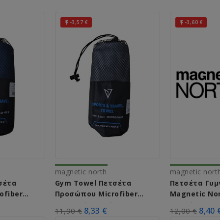
-3,57 €
-3,60 €


magnetic north
magnetic nort
σέτα
Gym Towel Πετσέτα
Πετσέτα Γυμ
ofiber
Προσώπου Microfiber
Magnetic Nor
 C54001
Magnetic North C54001
Towel 160cm
8,33 €
8,40 
11,90 €
12,00 €
Μωβ 60x90εκ.
C54001...