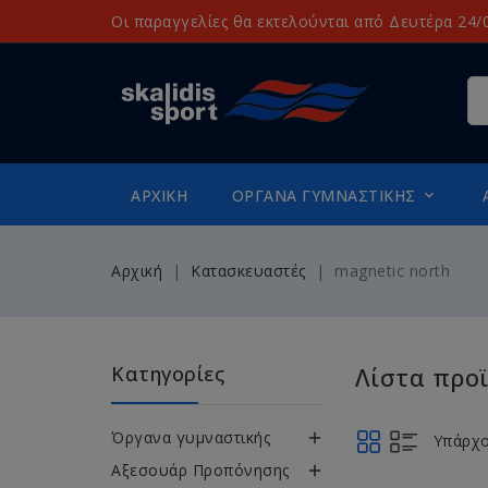
Οι παραγγελίες θα εκτελούνται από Δευτέρα 24/0
ΑΡΧΙΚΉ
ΌΡΓΑΝΑ ΓΥΜΝΑΣΤΙΚΉΣ

Αρχική
Κατασκευαστές
magnetic north
Κατηγορίες
Λίστα προ
Όργανα γυμναστικής

Υπάρχο
Αξεσουάρ Προπόνησης
