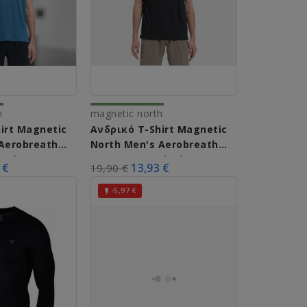
h
magnetic north
irt Magnetic
Ανδρικό T-Shirt Magnetic
Aerobreath
North Men's Aerobreath
Hydro)
Tee A61012 (Black)
 €
13,93 €
19,90 €
-5,97 €
