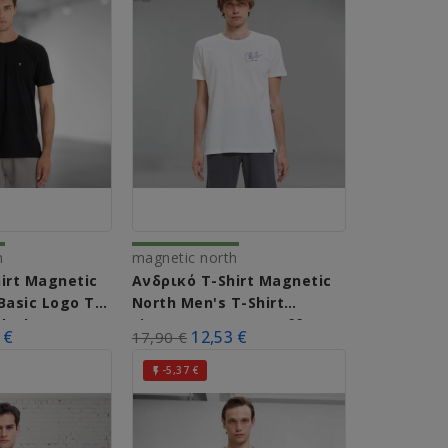
h
magnetic north
irt Magnetic
Ανδρικό T-Shirt Magnetic
Basic Logo T-
North Men's T-Shirt
Black)
Signature A51011 (Off
 €
12,53 €
17,90 €
White)
-5,37 €
