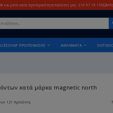
8 και μετά κατά προτεραιότητα
Καλέστε μας :210 97 19 150
inf
ΑΞΕΣΟΥΆΡ ΠΡΟΠΌΝΗΣΗΣ
ΑΘΛΉΜΑΤΑ
OUTDO


ϊόντων κατά μάρκα magnetic north
υν 121 προϊόντα.