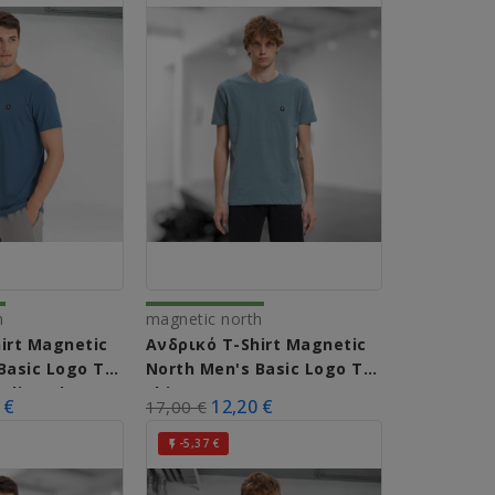
h
magnetic north
irt Magnetic
Ανδρικό T-Shirt Magnetic
Basic Logo T-
North Men's Basic Logo T-
Indigo Blue)
Shirt 50031 (Castor Grey)
 €
12,20 €
17,00 €
-5,37 €
