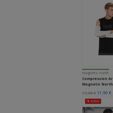
magnetic north
Compression Ar
Magnetic North
White
11,90 €
17,00 €
-4,80 €
