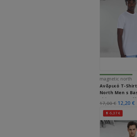
magnetic north
Ανδρικό T-Shir
North Men s Bas
Shirt 50031 (Of
12,20 €
17,00 €
-5,37 €
