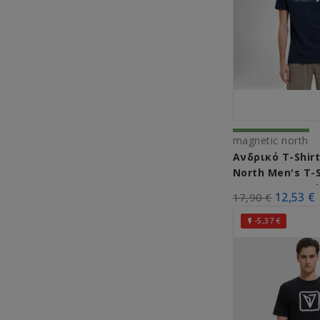
magnetic north
Ανδρικό T-Shir
North Men's T-
A51008 (Navy Bl
12,53 €
17,90 €
-5,37 €
