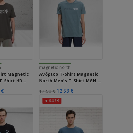
h
magnetic north
irt Magnetic
Ανδρικό T-Shirt Magnetic
T-Shirt HD
North Men's T-Shirt MGN 72
(Brown)
A51008 (Castor)
 €
12,53 €
17,90 €
-5,37 €
