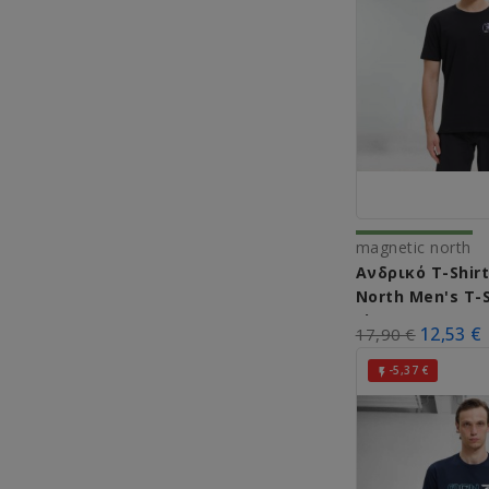
magnetic north
Ανδρικό T-Shir
North Men's T-S
Signature A5101
12,53 €
17,90 €
-5,37 €
