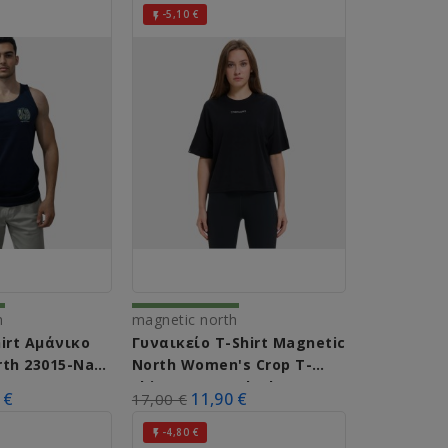
-5,10 €

h
magnetic north
irt Αμάνικο
Γυναικείο T-Shirt Magnetic
rth 23015-Navy
North Women's Crop T-
Shirt A62002 (Black)
 €
11,90 €
17,00 €
-4,80 €
