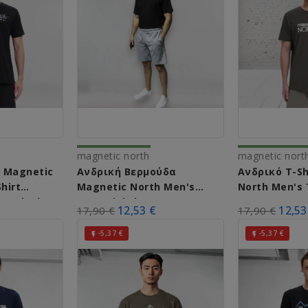
magnetic north
magnetic nort
t Magnetic
Ανδρική Βερμούδα
Ανδρικό T-Sh
hirt
Magnetic North Men's
North Men's 
1 (Black)
Essential Shorts A61024
Logo A51010 
12,53 €
12,53
17,90 €
17,90 €
(Grey Melange)
-5,37 €
-5,37 €

