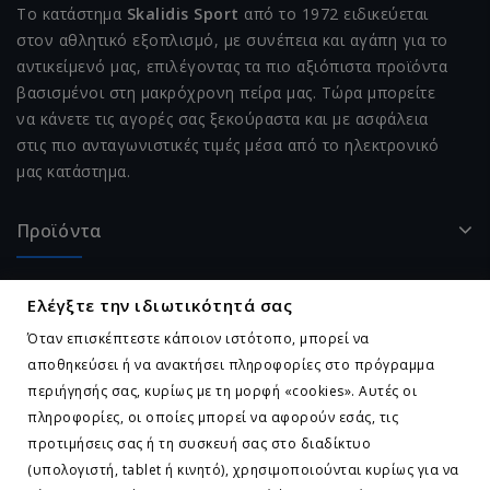
Το κατάστημα
Skalidis Sport
από το 1972 ειδικεύεται
στον αθλητικό εξοπλισμό, με συνέπεια και αγάπη για το
αντικείμενό μας, επιλέγοντας τα πιο αξιόπιστα προϊόντα
βασισμένοι στη μακρόχρονη πείρα μας. Τώρα μπορείτε
να κάνετε τις αγορές σας ξεκούραστα και με ασφάλεια
στις πιο ανταγωνιστικές τιμές μέσα από το ηλεκτρονικό
μας κατάστημα.
Προϊόντα
Η Εταιρεία Μας
Ελέγξτε την ιδιωτικότητά σας
Όταν επισκέπτεστε κάποιον ιστότοπο, μπορεί να
Ο Λογαριασμός Σας
αποθηκεύσει ή να ανακτήσει πληροφορίες στο πρόγραμμα
περιήγησής σας, κυρίως με τη μορφή «cookies». Αυτές οι
Επικοινωνήστε Μαζί Μας
πληροφορίες, οι οποίες μπορεί να αφορούν εσάς, τις
προτιμήσεις σας ή τη συσκευή σας στο διαδίκτυο
(υπολογιστή, tablet ή κινητό), χρησιμοποιούνται κυρίως για να