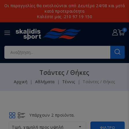
Οι παραγγελίες θα εκτελούνται από Δευτέρα 24/08 και μετά
κατά προτεραιότητα
Καλέστε μας :210 97 19 150
0
Τσάντες / Θήκες
Αρχική
Αθλήματα
Τέννις
Τσάντες / Θήκες
Υπάρχουν 2 προϊόντα.

Τιμή, χαμηλή προς υψηλή
ΦΊΛΤΡΟ