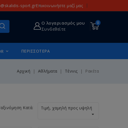
o@skalidis-sport.gr
Επικοινωνήστε μαζί μας
Ο λογαριασμός μου
0
Συνδεθείτε
ΠΕΡΙΣΣΌΤΕΡΑ
OR

Αρχική
Αθλήματα
Τέννις
Ρακέτα
Ταξινόμηση Κατά:
Τιμή, χαμηλή προς υψηλή
