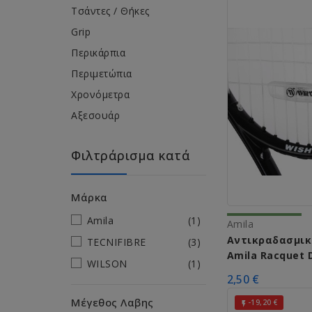
Τσάντες / Θήκες
Grip
Περικάρπια
Περιμετώπια
Χρονόμετρα
Αξεσουάρ
Φιλτράρισμα κατά
Μάρκα
Amila
(1)
Amila
Αντικραδασμικ
TECNIFIBRE
(3)
Amila Racquet
WILSON
(1)
45735
2,50 €
Μέγεθος Λαβης
-19,20 €
