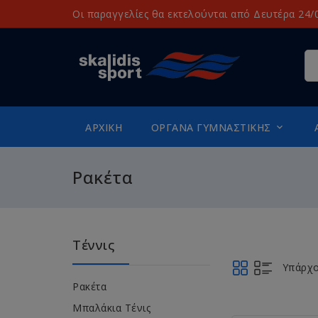
Οι παραγγελίες θα εκτελούνται από Δευτέρα 24/0
ΑΡΧΙΚΉ
ΌΡΓΑΝΑ ΓΥΜΝΑΣΤΙΚΉΣ

Ρακέτα
Τέννις
Υπάρχο
Ρακέτα
Mπαλάκια Tένις