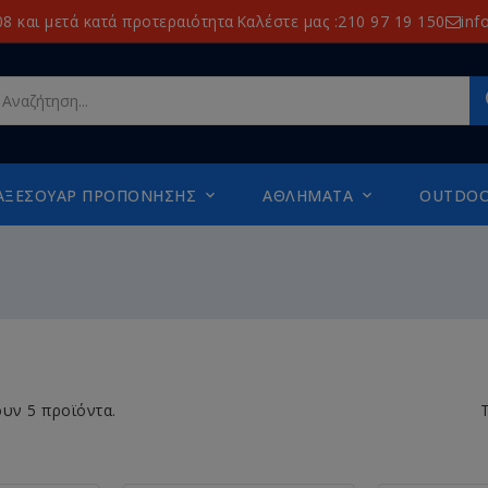
8 και μετά κατά προτεραιότητα
Καλέστε μας :210 97 19 150
inf
ΑΞΕΣΟΥΆΡ ΠΡΟΠΌΝΗΣΗΣ
ΑΘΛΉΜΑΤΑ
OUTDO


υν 5 προϊόντα.